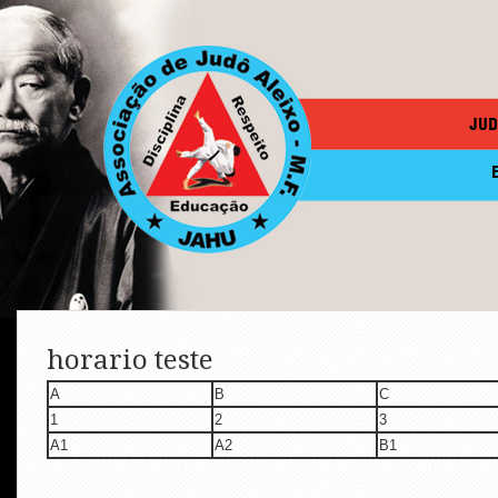
JUD
horario teste
A
B
C
1
2
3
A1
A2
B1