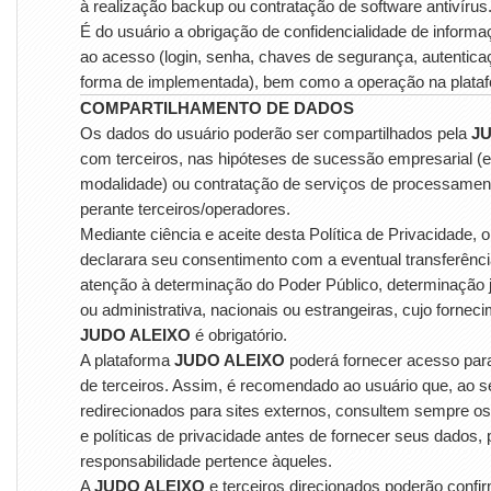
à realização backup ou contratação de software antivírus
É do usuário a obrigação de confidencialidade de informa
ao acesso (login, senha, chaves de segurança, autentica
forma de implementada), bem como a operação na plata
COMPARTILHAMENTO DE DADOS
Os dados do usuário poderão ser compartilhados pela
J
com terceiros, nas hipóteses de sucessão empresarial (
modalidade) ou contratação de serviços de processamen
perante terceiros/operadores.
Mediante ciência e aceite desta Política de Privacidade, o
declarara seu consentimento com a eventual transferênc
atenção à determinação do Poder Público, determinação jud
ou administrativa, nacionais ou estrangeiras, cujo fornec
JUDO ALEIXO
é obrigatório.
A plataforma
JUDO ALEIXO
poderá fornecer acesso par
de terceiros. Assim, é recomendado ao usuário que, ao 
redirecionados para sites externos, consultem sempre o
e políticas de privacidade antes de fornecer seus dados,
responsabilidade pertence àqueles.
A
JUDO ALEIXO
e terceiros direcionados poderão confi