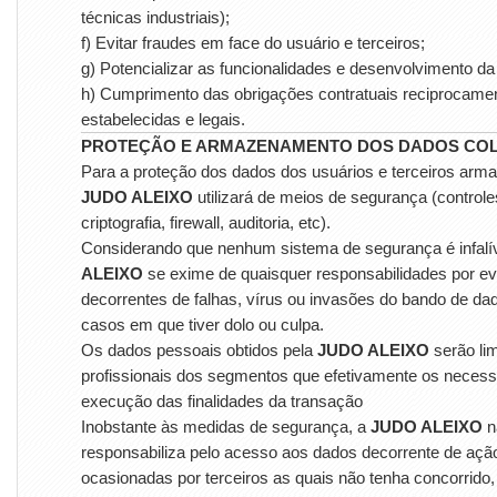
técnicas industriais);
f) Evitar fraudes em face do usuário e terceiros;
g) Potencializar as funcionalidades e desenvolvimento da
h) Cumprimento das obrigações contratuais reciprocame
estabelecidas e legais.
PROTEÇÃO E ARMAZENAMENTO DOS DADOS CO
Para a proteção dos dados dos usuários e terceiros arm
JUDO ALEIXO
utilizará de meios de segurança (control
criptografia, firewall, auditoria, etc).
Considerando que nenhum sistema de segurança é infalí
ALEIXO
se exime de quaisquer responsabilidades por e
decorrentes de falhas, vírus ou invasões do bando de da
casos em que tiver dolo ou culpa.
Os dados pessoais obtidos pela
JUDO ALEIXO
serão li
profissionais dos segmentos que efetivamente os necess
execução das finalidades da transação
Inobstante às medidas de segurança, a
JUDO ALEIXO
n
responsabiliza pelo acesso aos dados decorrente de açã
ocasionadas por terceiros as quais não tenha concorrido,