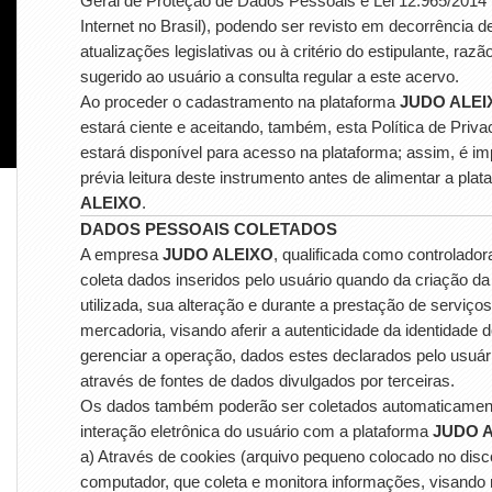
Geral de Proteção de Dados Pessoais e Lei 12.965/2014 
Internet no Brasil), podendo ser revisto em decorrência d
atualizações legislativas ou à critério do estipulante, razã
sugerido ao usuário a consulta regular a este acervo.
Ao proceder o cadastramento na plataforma
JUDO ALEI
estará ciente e aceitando, também, esta Política de Priva
estará disponível para acesso na plataforma; assim, é im
prévia leitura deste instrumento antes de alimentar a pla
ALEIXO
.
DADOS PESSOAIS COLETADOS
A empresa
JUDO ALEIXO
, qualificada como controlador
coleta dados inseridos pelo usuário quando da criação da
utilizada, sua alteração e durante a prestação de serviço
mercadoria, visando aferir a autenticidade da identidade d
gerenciar a operação, dados estes declarados pelo usuár
através de fontes de dados divulgados por terceiras.
Os dados também poderão ser coletados automaticamen
interação eletrônica do usuário com a plataforma
JUDO 
a) Através de cookies (arquivo pequeno colocado no disco
computador, que coleta e monitora informações, visando