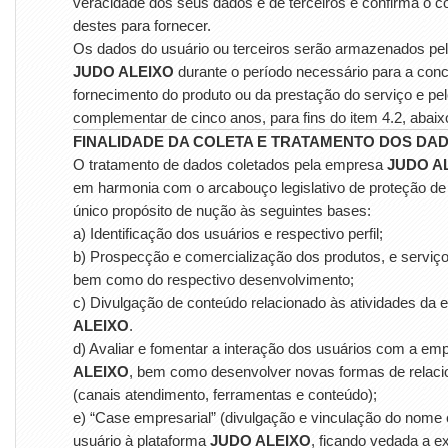
veracidade dos seus dados e de terceiros e confirma o 
destes para fornecer.
Os dados do usuário ou terceiros serão armazenados pe
JUDO ALEIXO
durante o período necessário para a conc
fornecimento do produto ou da prestação do serviço e pe
complementar de cinco anos, para fins do item 4.2, abaix
FINALIDADE DA COLETA E TRATAMENTO DOS DA
O tratamento de dados coletados pela empresa
JUDO A
em harmonia com o arcabouço legislativo de proteção de
único propósito de nução às seguintes bases:
a) Identificação dos usuários e respectivo perfil;
b) Prospecção e comercialização dos produtos, e serviço
bem como do respectivo desenvolvimento;
c) Divulgação de conteúdo relacionado às atividades da
ALEIXO
.
d) Avaliar e fomentar a interação dos usuários com a e
ALEIXO
, bem como desenvolver novas formas de relac
(canais atendimento, ferramentas e conteúdo);
e) “Case empresarial” (divulgação e vinculação do nome
usuário à plataforma
JUDO ALEIXO
, ficando vedada a e