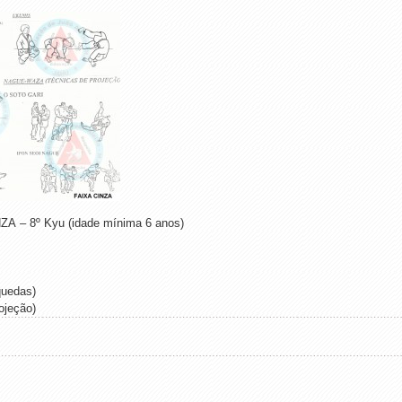
– 8º Kyu (idade mínima 6 anos)
quedas)
ojeção)