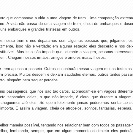
ivro que comparava a vida a uma viagem de trem. Uma comparação extrema
smo. A vida não passa de uma viagem de trem, cheia de embarques e desem
guns embarques e grandes tristezas em outros.
s nesse trem e nos deparamos com algumas pessoas que, julgamos, es
lizmente, isso não é verdade; em alguma estação eles descerão e nos deix
tituível. Mas isso não impede que, durante a viagem, pessoas interessant
uem. Chegam nossos irmãos, amigos e amores maravilhosos.
rem apenas a passeio. Outros encontrarão nessa viagem muitas tristezas. 
uem precisa. Muitos descem e deixam saudades eternas, outros tantos passa
to, ninguém nem sequer percebe.
guns passageiros, que nos são tão caros, acomodam-se em vagões diferen
ajeto separados deles, o que não impede, é claro, que durante a viage
 cheguemos até eles. Só que infelizmente jamais poderemos sentar ao se
importa. É assim a viagem, cheia de atropelos, sonhos, fantasias, esperas
hor maneira possível, tentando nos relacionar bem com todos os passagei
elhor, lembrando, sempre, que em algum momento do trajeto eles poderão 