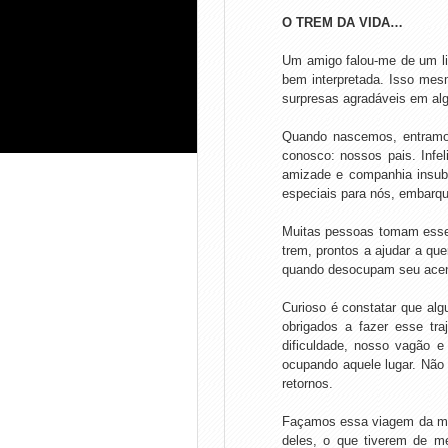
O TREM DA VIDA…
Um amigo falou-me de um l
bem interpretada. Isso me
surpresas agradáveis em al
Quando nascemos, entramo
conosco: nossos pais. Infe
amizade e companhia insubs
especiais para nós, embarq
Muitas pessoas tomam esse t
trem, prontos a ajudar a q
quando desocupam seu acen
Curioso é constatar que al
obrigados a fazer esse tr
dificuldade, nosso vagão e
ocupando aquele lugar. Não 
retornos.
Façamos essa viagem da mel
deles, o que tiverem de m