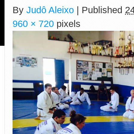
By
Judô Aleixo
|
Published
24
960 × 720
pixels