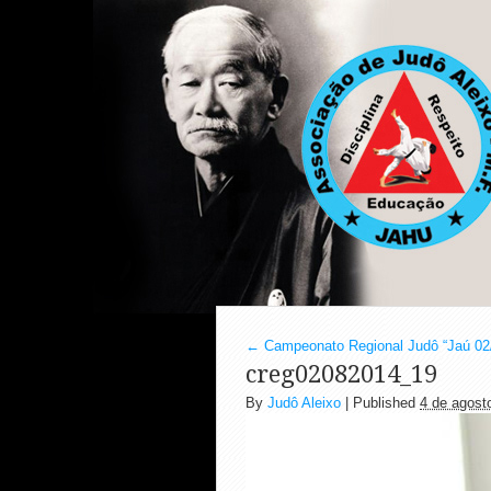
←
Campeonato Regional Judô “Jaú 02
creg02082014_19
By
Judô Aleixo
|
Published
4 de agost