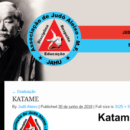
JUD
←
Graduação
KATAME
By
Judô Aleixo
|
Published
30 de junho de 2019
| Full size is
3125 × 