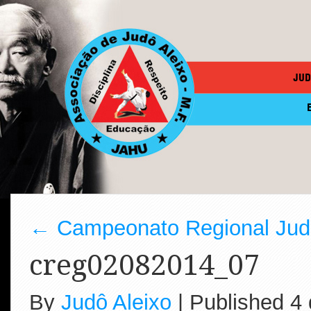
JUD
←
Campeonato Regional Judô
creg02082014_07
By
Judô Aleixo
|
Published
4 