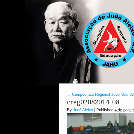
←
Campeonato Regional Judô “Jaú 02
creg02082014_08
By
Judô Aleixo
|
Published
4 de agost