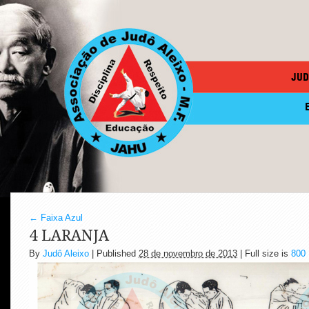
JUD
←
Faixa Azul
4 LARANJA
By
Judô Aleixo
|
Published
28 de novembro de 2013
| Full size is
800 